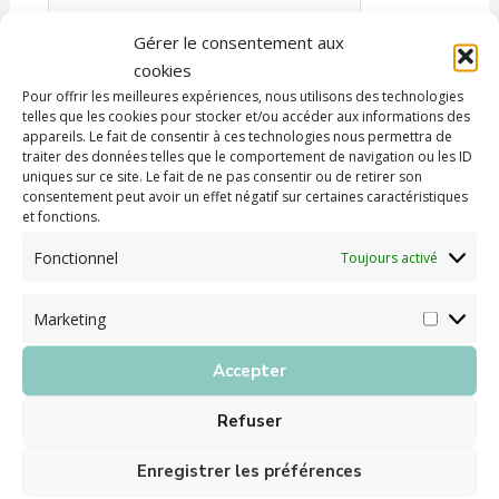
Market
Gérer le consentement aux
Enregistrer mon nom, mon e-mail et mon site
cookies
dans le navigateur pour mon prochain
Pour offrir les meilleures expériences, nous utilisons des technologies
commentaire.
telles que les cookies pour stocker et/ou accéder aux informations des
appareils. Le fait de consentir à ces technologies nous permettra de
traiter des données telles que le comportement de navigation ou les ID
uniques sur ce site. Le fait de ne pas consentir ou de retirer son
consentement peut avoir un effet négatif sur certaines caractéristiques
et fonctions.
Fonctionnel
Toujours activé
Marketing
Accepter
Centre Hospitalier Intercommunal
Refuser
Monts et Barrages
Enregistrer les préférences