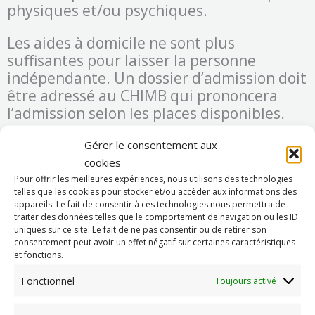
physiques et/ou psychiques.
Les aides à domicile ne sont plus
suffisantes pour laisser la personne
indépendante. Un dossier d’admission doit
être adressé au CHIMB qui prononcera
l’admission selon les places disponibles.
Market
En EHPAD, le résident peut aménager sa
Gérer le consentement aux
chambre avec des objets personnels
cookies
auxquels il est attaché. Ses goûts, son
Pour offrir les meilleures expériences, nous utilisons des technologies
telles que les cookies pour stocker et/ou accéder aux informations des
mode de vie antérieur sont pris en compte
appareils. Le fait de consentir à ces technologies nous permettra de
afin de répondre au mieux à ses besoins et
traiter des données telles que le comportement de navigation ou les ID
uniques sur ce site. Le fait de ne pas consentir ou de retirer son
à ses désirs.
consentement peut avoir un effet négatif sur certaines caractéristiques
et fonctions.
Le résident peut recevoir sa famille et ses
amis, peut sortir si son état le lui permet.
Fonctionnel
Toujours activé
Il dispose d’un téléphone personnel, peut