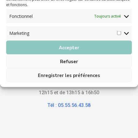
D’identifier
et fonctions.
précocement les
Fonctionnel
situations nécessitant
Toujours activé
un avis spécialisé,
D’orienter de
Marketing
manière adaptée les
patients dans leurs
Accepter
parcours de soins.
Refuser
Enregistrer les préférences
Prise de rendez-vous du lundi au vendredi de 8h45 à
12h15 et de 13h15 à 16h50
Tél : 05.55.56.43.58