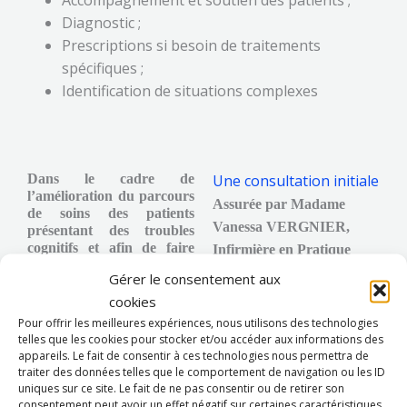
Accompagnement et soutien des patients ;
Diagnostic ;
Prescriptions si besoin de traitements
spécifiques ;
Identification de situations complexes
Dans le cadre de
Une consultation initiale
l’amélioration du parcours
Assurée par Madame
de soins des patients
Vanessa VERGNIER,
présentant des troubles
cognitifs et afin de faire
Infirmière en Pratique
Market
face à une demande
Avancée (IPA) qui a pour
Gérer le consentement aux
croissante, nous mettons en
objectif :
place en collaboration avec
cookies
le médecin gériatre :
De réaliser une
Pour offrir les meilleures expériences, nous utilisons des technologies
telles que les cookies pour stocker et/ou accéder aux informations des
première évaluation
appareils. Le fait de consentir à ces technologies nous permettra de
clinique et cognitive
traiter des données telles que le comportement de navigation ou les ID
structurée,
uniques sur ce site. Le fait de ne pas consentir ou de retirer son
consentement peut avoir un effet négatif sur certaines caractéristiques