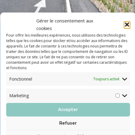
Market
Gérer le consentement aux
cookies
Pour offrir les meilleures expériences, nous utilisons des technologies
LE CHIMB RECRUTE
telles que les cookies pour stocker et/ou accéder aux informations des
OFFRES D'EMPLOI
appareils. Le fait de consentir à ces technologies nous permettra de
traiter des données telles que le comportement de navigation ou les ID
Les candidatures spontanées et les réponses aux
uniques sur ce site. Le fait de ne pas consentir ou de retirer son
offres d'emplois (cv + lettre de motivation) doivent
consentement peut avoir un effet négatif sur certaines caractéristiques
et fonctions.
être adressées : grh@chimb.fr ou à Centre
Hospitalier Intercommunal Monts et Barrages
Fonctionnel
Toujours activé
Chemin du Panaud 87400 SAINT-LEONARD-DE-
NOBLAT Le CH Intercommunal Monts et Barrages
Marketing
de Saint Léonard-de-Noblat en Haute Vienne (87),
composé de 247 lits répartis entre un service de
Accepter
Médecine-Soins Palliatifs, une Unité de Soins de
Longue Durée, un service de Soins de Suite et de
Refuser
Réadaptation, un Service Hébergeant des Personnes